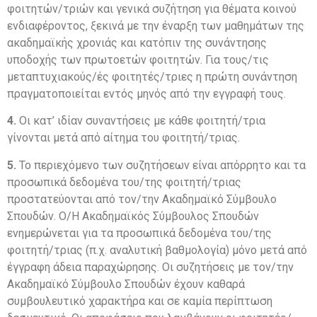
φοιτητών/τριών και γενικά συζήτηση για θέματα κοινού
ενδιαφέροντος, ξεκινά με την έναρξη των μαθημάτων της
ακαδημαϊκής χρονιάς και κατόπιν της συνάντησης
υποδοχής των πρωτοετών φοιτητών. Για τους/τις
μεταπτυχιακούς/ές φοιτητές/τριες η πρώτη συνάντηση
πραγματοποιείται εντός μηνός από την εγγραφή τους.
4.
Οι κατ’ ιδίαν συναντήσεις με κάθε φοιτητή/τρια
γίνονται μετά από αίτημα του φοιτητή/τριας.
5.
Το περιεχόμενο των συζητήσεων είναι απόρρητο και τα
προσωπικά δεδομένα του/της φοιτητή/τριας
προστατεύονται από τον/την Ακαδημαϊκό Σύμβουλο
Σπουδών. Ο/Η Ακαδημαϊκός Σύμβουλος Σπουδών
ενημερώνεται για τα προσωπικά δεδομένα του/της
φοιτητή/τριας (π.χ. αναλυτική βαθμολογία) μόνο μετά από
έγγραφη άδεια παραχώρησης. Οι συζητήσεις με τον/την
Ακαδημαϊκό Σύμβουλο Σπουδών έχουν καθαρά
συμβουλευτικό χαρακτήρα και σε καμία περίπτωση