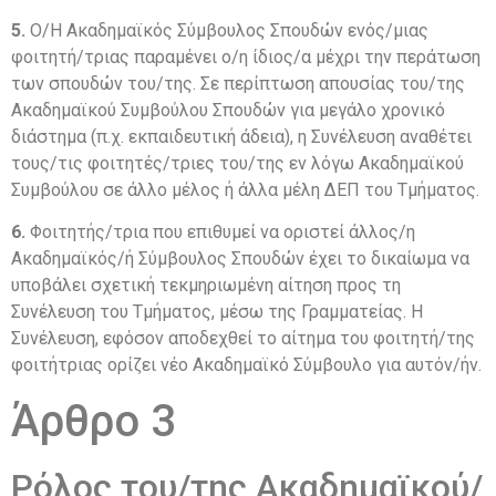
5.
Ο/Η Ακαδημαϊκός Σύμβουλος Σπουδών ενός/μιας
φοιτητή/τριας παραμένει ο/η ίδιος/α μέχρι την περάτωση
των σπουδών του/της. Σε περίπτωση απουσίας του/της
Ακαδημαϊκού Συμβούλου Σπουδών για μεγάλο χρονικό
διάστημα (π.χ. εκπαιδευτική άδεια), η Συνέλευση αναθέτει
τους/τις φοιτητές/τριες του/της εν λόγω Ακαδημαϊκού
Συμβούλου σε άλλο μέλος ή άλλα μέλη ΔΕΠ του Τμήματος.
6.
Φοιτητής/τρια που επιθυμεί να οριστεί άλλος/η
Ακαδημαϊκός/ή Σύμβουλος Σπουδών έχει το δικαίωμα να
υποβάλει σχετική τεκμηριωμένη αίτηση προς τη
Συνέλευση του Τμήματος, μέσω της Γραμματείας. Η
Συνέλευση, εφόσον αποδεχθεί το αίτημα του φοιτητή/της
φοιτήτριας ορίζει νέο Ακαδημαϊκό Σύμβουλο για αυτόν/ήν.
Άρθρο 3
Ρόλος του/της Ακαδημαϊκού/