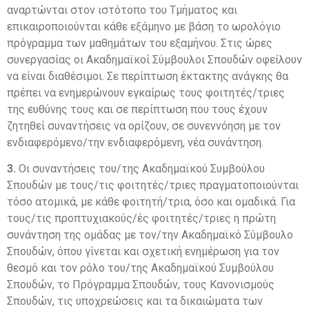
αναρτώνται στον ιστότοπο του Τμήματος και
επικαιροποιούνται κάθε εξάμηνο με βάση το ωρολόγιο
πρόγραμμα των μαθημάτων του εξαμήνου. Στις ώρες
συνεργασίας οι Ακαδημαϊκοί Σύμβουλοι Σπουδών οφείλουν
να είναι διαθέσιμοι. Σε περίπτωση έκτακτης ανάγκης θα
πρέπει να ενημερώνουν εγκαίρως τους φοιτητές/τριες
της ευθύνης τους και σε περίπτωση που τους έχουν
ζητηθεί συναντήσεις να ορίζουν, σε συνεννόηση με τον
ενδιαφερόμενο/την ενδιαφερόμενη, νέα συνάντηση.
3.
Οι συναντήσεις του/της Ακαδημαϊκού Συμβούλου
Σπουδών με τους/τις φοιτητές/τριες πραγματοποιούνται
τόσο ατομικά, με κάθε φοιτητή/τρια, όσο και ομαδικά. Για
τους/τις προπτυχιακούς/ές φοιτητές/τριες η πρώτη
συνάντηση της ομάδας με τον/την Ακαδημαϊκό Σύμβουλο
Σπουδών, όπου γίνεται και σχετική ενημέρωση για τον
θεσμό και τον ρόλο του/της Ακαδημαϊκού Συμβούλου
Σπουδών, το Πρόγραμμα Σπουδών, τους Κανονισμούς
Σπουδών, τις υποχρεώσεις και τα δικαιώματα των