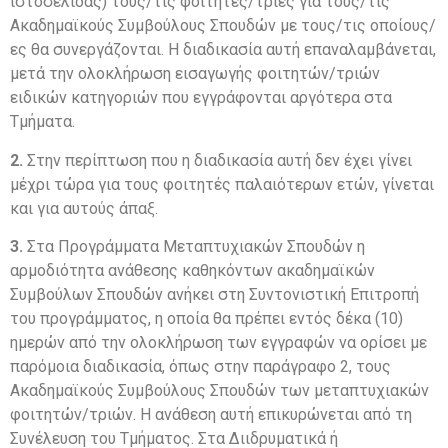
ιστοσελίδας) τους/τις φοιτητές/τριες για τους/τις
Ακαδημαϊκούς Συμβούλους Σπουδών με τους/τις οποίους/
ες θα συνεργάζονται. Η διαδικασία αυτή επαναλαμβάνεται,
μετά την ολοκλήρωση εισαγωγής φοιτητών/τριών
ειδικών κατηγοριών που εγγράφονται αργότερα στα
Τμήματα.
2.
Στην περίπτωση που η διαδικασία αυτή δεν έχει γίνει
μέχρι τώρα για τους φοιτητές παλαιότερων ετών, γίνεται
και για αυτούς άπαξ.
3.
Στα Προγράμματα Μεταπτυχιακών Σπουδών η
αρμοδιότητα ανάθεσης καθηκόντων ακαδημαϊκών
Συμβούλων Σπουδών ανήκει στη Συντονιστική Επιτροπή
του προγράμματος, η οποία θα πρέπει εντός δέκα (10)
ημερών από την ολοκλήρωση των εγγραφών να ορίσει με
παρόμοια διαδικασία, όπως στην παράγραφο 2, τους
Ακαδημαϊκούς Συμβούλους Σπουδών των μεταπτυχιακών
φοιτητών/τριών. Η ανάθεση αυτή επικυρώνεται από τη
Συνέλευση του Τμήματος. Στα Διιδρυματικά ή