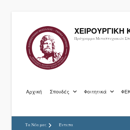
ΧΕΙΡΟΥΡΓΙΚΗ 
Πρόγραμμα Μεταπτυχιακών Σπ
Primary
Αρχική
Σπουδές
Φοιτητικά
ΦΕΚ
menu
Τα Νέα μας
Έντυπα