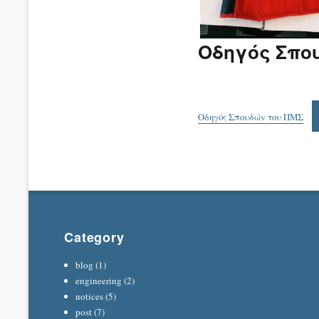
Οδηγός Σπο
Οδηγός Σπουδών του ΠΜΣ
Category
blog
(1)
engineering
(2)
notices
(5)
post
(7)