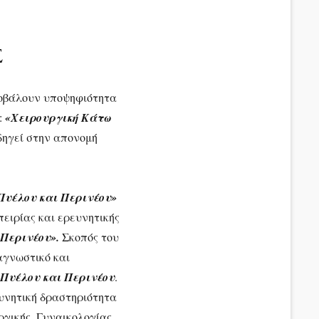
Σ
ποβάλουν υποψηφιότητα
:
«Χειρουργική Κάτω
οδηγεί στην απονομή
Πυέλου και Περινέου»
πειρίας και ερευνητικής
 Περινέου».
Σκοπός του
αγνωστικό και
Πυέλου και Περινέου
.
ευνητική δραστηριότητα
ργικής, Γυναικολογίας