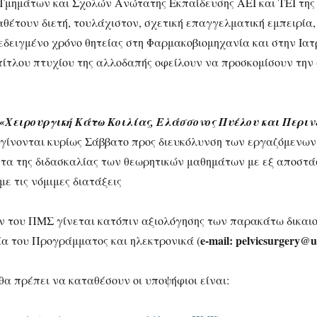
μάτων και Σχολών Ανώτατης Εκπαίδευσης ΑΕΙ και ΤΕΙ της 
ιαθέτουν διετή, τουλάχιστον, σχετική επαγγελματική εμπειρία,
εδειγμένο χρόνο θητείας στη Φαρμακοβιομηχανία και στην Ιατ
 τίτλου πτυχίου της αλλοδαπής οφείλουν να προσκομίσουν την
«Χειρουργική Κάτω Κοιλίας, Ελάσσονος Πυέλου και Περιν
γίνονται κυρίως Σάββατο προς διευκόλυνση των εργαζόμενων
ητα της διδασκαλίας των θεωρητικών μαθημάτων με εξ αποστά
ε τις νόμιμες διατάξεις
ν του ΠΜΣ γίνεται κατόπιν αξιολόγησης των παρακάτω δικαιο
e-mail: pelvicsurgery@u
α του Προγράμματος και ηλεκτρονικά (
θα πρέπει να καταθέσουν οι υποψήφιοι είναι: