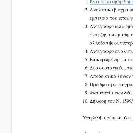
Έντυπη αίτηση συμμ
Αναλυτικό βιογραφικ
εμπειρία του υποψηφ
Αντίγραφο διπλώματ
έναρξης των μαθημά
αλλοδαπής συνυποβ
Αντίγραφο αναλυτικ
Επικυρωμένη φωτοτυ
Δύο συστατικές επι
Αποδεικτικά ξένων γ
Πρόσφατη φωτογραφί
Φωτοτυπία των δύο 
Δήλωση του Ν. 1599
έως 
Υποβολή αιτήσεων