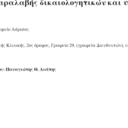
αραλαβής δικαιολογητικών και 
ομείο Λάρισας
ς Κλινικής, 2ος όροφος, Γραφείο 29, (γραφεία Διευθυντών), υ
ος- Παναγιώτης Θ. Λιάπης