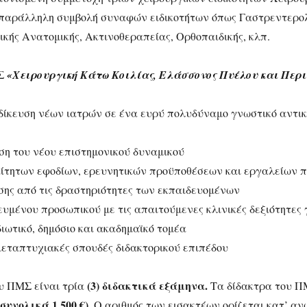
 παράλληλη συμβολή συναφών ειδικοτήτων όπως Γαστρεντερολ
κής Ανατομικής, Ακτινοθεραπείας, Ορθοπαιδικής, κλπ.
ΜΣ
«Χειρουργική Κάτω Κοιλίας, Ελάσσονος Πυέλου και Περ
ιδίκευση νέων ιατρών σε ένα ευρύ πολυδύναμο γνωστικό αντικ
υση του νέου επιστημονικού δυναμικού
ίτητων εφοδίων, ερευνητικών προϋποθέσεων και εργαλείων π
ης από τις δραστηριότητες των εκπαιδευομένων
κευμένου προσωπικού με τις απαιτούμενες κλινικές δεξιότητες 
διωτικό, δημόσιο και ακαδημαϊκό τομέα
μεταπτυχιακές σπουδές διδακτορικού επιπέδου
(3) διδακτικά εξάμηνα.
υ ΠΜΣ είναι τρία
Τα δίδακτρα του Π
(συνολικά 1.500 €).
Ο αριθμός των εισακτέων ορίζεται κατ’ αν