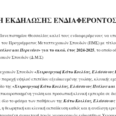
 ΕΚΔΗΛΩΣΗΣ ΕΝΔΙΑΦΕΡΟΝΤΟ
 Πανεπιστημίου Θεσσαλίας καλεί τους ενδιαφερόμενους να υ
η του Προγράμματος Μεταπτυχιακών Σπουδών (ΠΜΣ) με τίτλο
για το ακαδ. έτος 2024-2025
υέλου και Περινέου»
, το οποίο 
ακών Σπουδών (Δ.Μ.Σ)
υχιακών Σπουδών
«Χειρουργική Κάτω Κοιλίας, Ελάσσονος 
ν παροχή υψηλού επιπέδου εξειδικευμένης γνώσης, κλινικής εμ
δίο της
«Χειρουργική Κάτω Κοιλίας, Ελάσσονος Πυέλου και
πικαιροποιημένη γνώση και προσωπική κλινική εμπειρία σε δι
ε όλο το φάσμα των παθήσεων της
Κάτω Κοιλίας,
Ελάσσονος 
 η θεωρητική και κλινική εκπαίδευση καθώς και η ανάλογη ερ
τονισμένη συμμετοχή τριών χειρουργικών ειδικοτήτων Χειρου