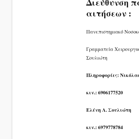
Διεύθυνση π
αιτήσεων :
Πανεπιστημιακό Νοσοκ
Γραμματεία Χειρουργική
Σουλιώτη
Πληροφορίες: Νικόλα
κιν.: 6906177520
Ελένη Λ. Σουλιώτη
κιν.: 6979778784