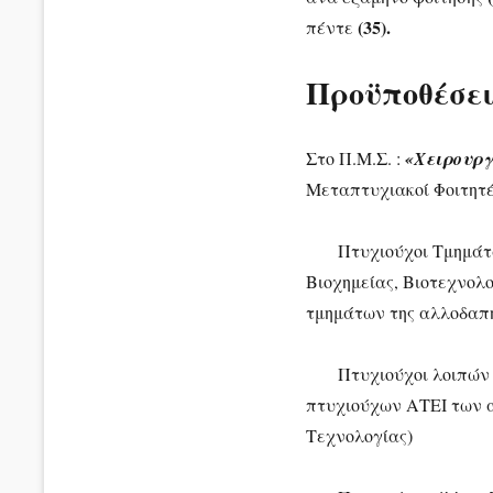
(35).
πέντε
Προϋποθέσει
Στο Π.Μ.Σ. :
«Χειρουργ
Μεταπτυχιακοί Φοιτητέ
Πτυχιούχοι Τμημάτων 
Βιοχημείας, Βιοτεχνολ
τμημάτων της αλλοδαπή
Πτυχιούχοι λοιπών συ
πτυχιούχων ΑΤΕΙ των α
Τεχνολογίας)