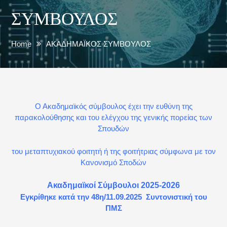
ΣΥΜΒΟΥΛΟΣ
Home
ΑΚΑΔΗΜΑΪΚΟΣ ΣΥΜΒΟΥΛΟΣ
Ο Ακαδημαϊκός σύμβουλος έχει την ευθύνη της
παρακολούθησης και του ελέγχου της γενικής πορείας των
Σπουδών
του μεταπτυχιακού φοιτητή ή της φοιτήτριας σύμφωνα με τον
Κανονισμό Σποδών
Ακαδημαϊκοί Σύμβουλοι 2025-2026
Εγκρίθηκε κατά την 48η/11.09.2025 Συντονιστική του
ΠΜΣ