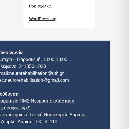
Ροή σχολίων
WordPress.org
πικοινωνία
ευτέρα – Παρασκευή, 10:00-13:00
ηλέφωνο: 241350-1020
mail:neurorehabilitation@uth.gr,
c.neurorehabilitation@gmail.com
ιεύθυνση
ραμματεία ΠΜΣ Νευροαποκατάσταση,
ς όροφος, γρ.9
ανεπιστημιακό Γενικό Νοσοκομείο Λάρισας
ζούρλο, Λάρισα, Τ.Κ.: 41110