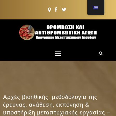
Μετάβαση
στο
περιεχόμενο
ΠΜΣ: ΘΡΟΜΒΩΣΗ
ΚΑΙ
Πρόγραμμα Μεταπτυχιακών Σπουδών
Κύριο
ΑΝΤΙΘΡΟΜΒΩΤΙΚ
μενού
ΑΓΩΓΗ
Αρχές βιοηθικής, μεθοδολογία της
έρευνας, ανάθεση, εκπόνηση &
υποστήριξη μεταπτυχιακής εργασίας –