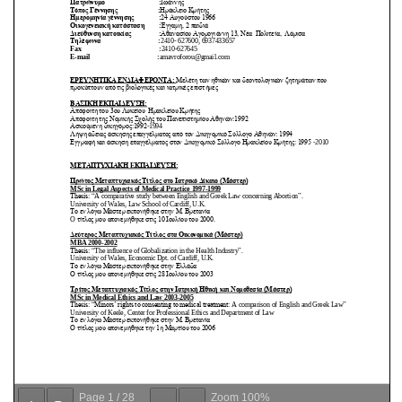
Page
1
/
28
Zoom
100%