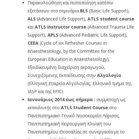
Παρακολούθηση και πιστοποίηση κατόπιν
εξετάσεων στα σεμινάρια
BLS
(Basic Life Support),
ALS
(Advanced Life Support),
ATLS
student
course
και
ATLS
instructor
course
(Advanced Trauma Life
Support),
APLS
(Advanced Pediatric Life Support),
CEEA
(Cycle of six Refresher Courses in
Anaesthesiology, by the Committee for the
European Education in Anaesthesiology),
Εξειδικευμένη διαχείριση αεραγωγού,
Συνεχιζόμενης Εκπαίδευσης στην
Αλγολογία
(Ελληνική Εταιρεία Αλγολογίας, Ελληνικό τμήμα της
IASP και της EFIC)
Ιανουάριος 2014 έως σήμερα :
συμμετοχή ως
εκπαιδευτής
στο
ATLS
Student
Course
στο
Πανεπιστημιακό Γενικό Νοσοκομείο Λάρισας,
Πανεπιστημιακή Χειρουργική Κλινική του
Πανεπιστημίου Θεσσαλίας σε συνεργασία με το