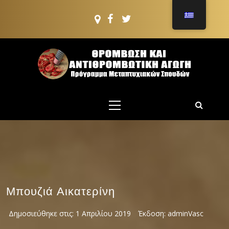
Μετάβαση
στο
περιεχόμενο
ΠΜΣ: ΘΡΟΜΒΩΣΗ
ΚΑΙ
Πρόγραμμα Μεταπτυχιακών Σπουδών
Κύριο
ΑΝΤΙΘΡΟΜΒΩΤΙΚ
μενού
ΑΓΩΓΗ
Μπουζιά Αικατερίνη
Δημοσιεύθηκε στις:
1 Απριλίου 2019
Έκδοση:
adminVasc