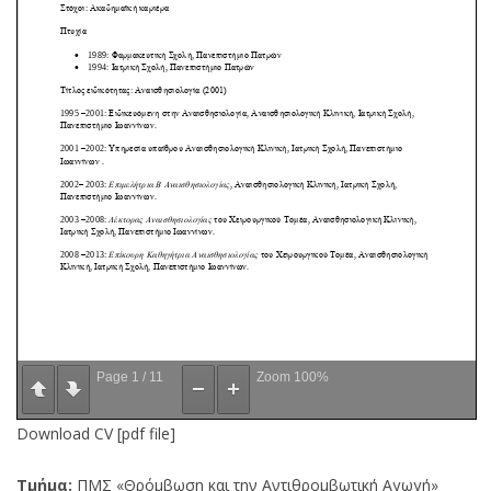
Page
1
/
11
Zoom
100%
Download CV [pdf file]
Τμήμα:
ΠΜΣ «Θρόμβωση και την Αντιθρομβωτική Αγωγή»