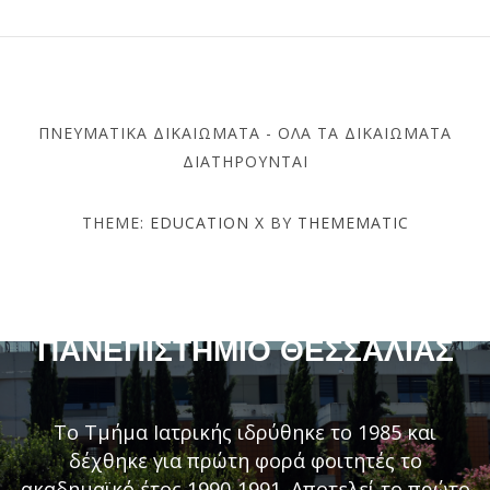
ΠΝΕΥΜΑΤΙΚΆ ΔΙΚΑΙΏΜΑΤΑ - ΌΛΑ ΤΑ ΔΙΚΑΙΏΜΑΤΑ
ΔΙΑΤΗΡΟΎΝΤΑΙ
THEME:
EDUCATION X
BY
THEMEMATIC
ΤΜΉΜΑ ΙΑΤΡΙΚΉΣ –
ΠΑΝΕΠΙΣΤΉΜΙΟ ΘΕΣΣΑΛΊΑΣ
Το Τμήμα Ιατρικής ιδρύθηκε το 1985 και
δέχθηκε για πρώτη φορά φοιτητές το
ακαδημαϊκό έτος 1990-1991. Αποτελεί το πρώτο